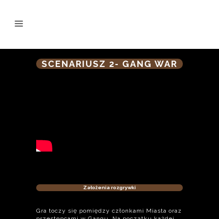
SCENARIUSZ 2- GANG WAR
Założenia rozgrywki
Gra toczy się pomiędzy członkami Miasta oraz
przestępcami w Gangu. Na początku każdej