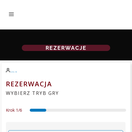
REZERWACJE
LOG-IN
REZERWACJA
WYBIERZ TRYB GRY
Krok
1/6
services
secondary
date
details
summary
thankyou