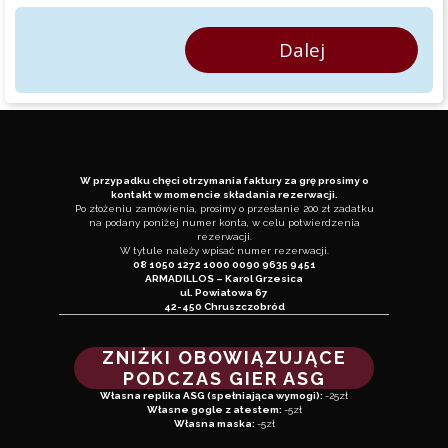
Dalej
W przypadku chęci otrzymania faktury za grę prosimy o
kontakt w momencie składania rezerwacji.
Po złożeniu zamówienia, prosimy o przesłanie 200 zł zadatku
na podany poniżej numer konta, w celu potwierdzenia
rezerwacji.
W tytule należy wpisać numer rezerwacji.
08 1050 1272 1000 0090 9635 9451
ARMADILLOS – Karol Grzesica
ul. Powiatowa 67
42-450 Chruszczobród
ZNIŻKI OBOWIĄZUJĄCE
PODCZAS GIER ASG
Własna replika ASG (spełniająca wymogi):
-25zł
Własne gogle z atestem:
-5zł
Własna maska:
-5zł